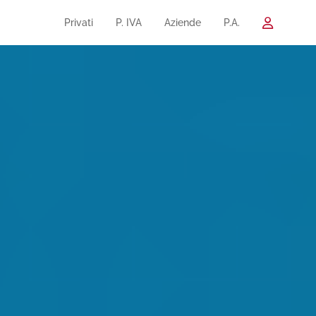
Privati
P. IVA
Aziende
P.A.