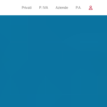
Privati
P. IVA
Aziende
P.A.