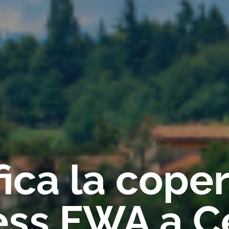
fica la cope
ess FWA a 