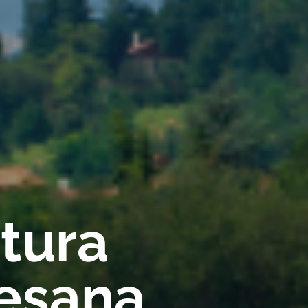
rtura
Cesana