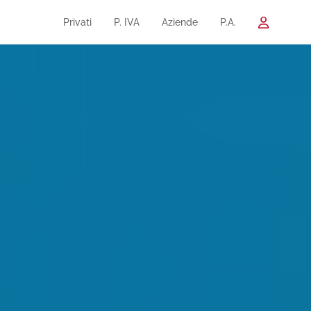
Privati
P. IVA
Aziende
P.A.