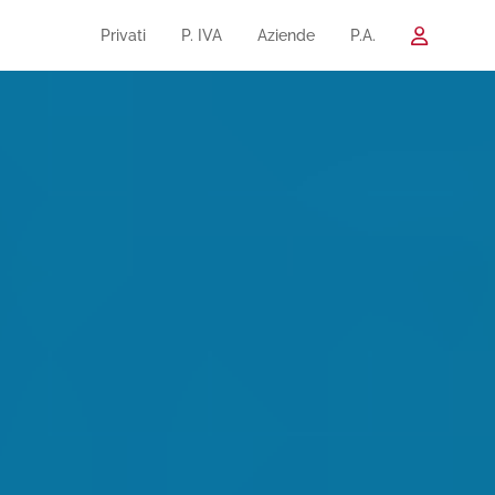
Privati
P. IVA
Aziende
P.A.