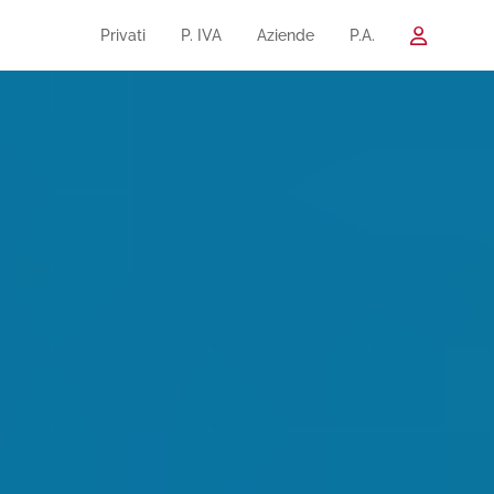
Privati
P. IVA
Aziende
P.A.