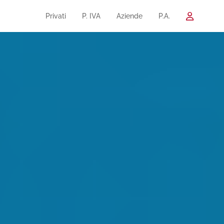
Privati
P. IVA
Aziende
P.A.