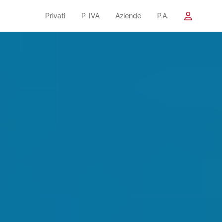
Privati
P. IVA
Aziende
P.A.