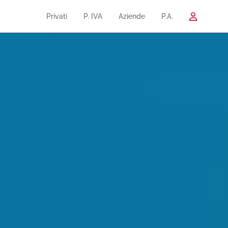
Privati
P. IVA
Aziende
P.A.