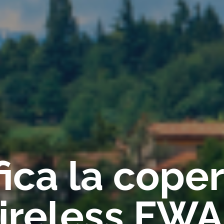
fica la cope
ireless FWA