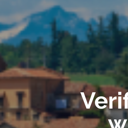
Veri
w