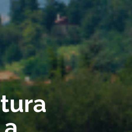
rtura
 a