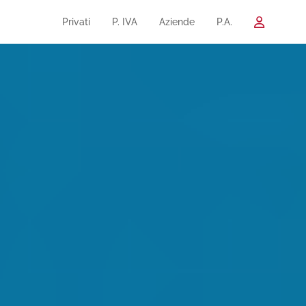
Privati
P. IVA
Aziende
P.A.