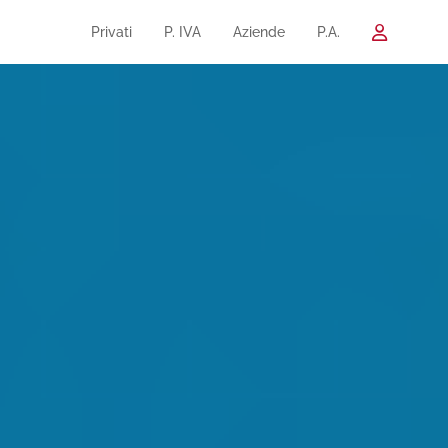
Privati
P. IVA
Aziende
P.A.