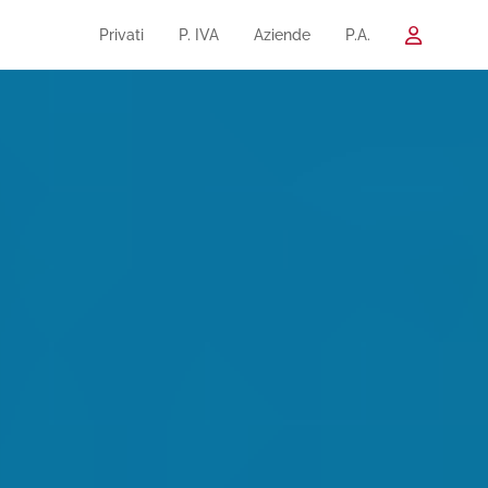
Privati
P. IVA
Aziende
P.A.