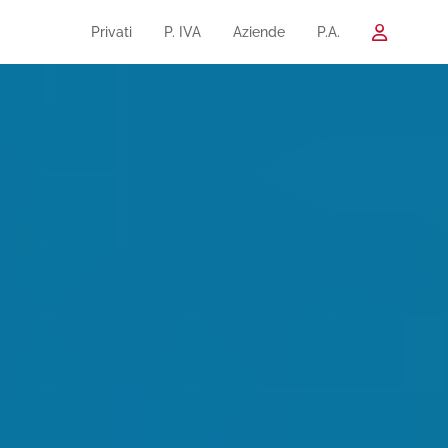
Privati
P. IVA
Aziende
P.A.