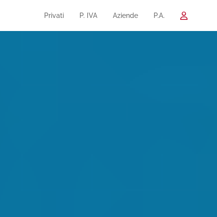
Privati
P. IVA
Aziende
P.A.