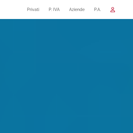
Privati
P. IVA
Aziende
P.A.