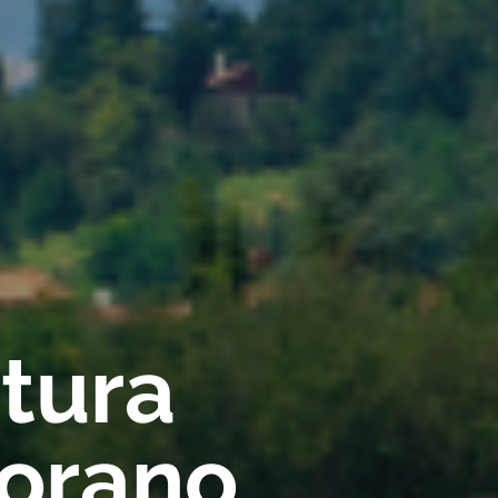
rtura
iorano