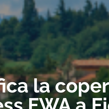
fica la cope
ess FWA a F