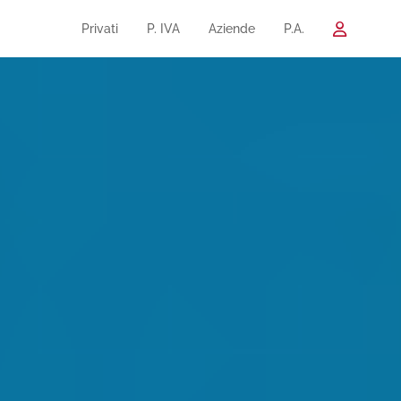
Privati
P. IVA
Aziende
P.A.