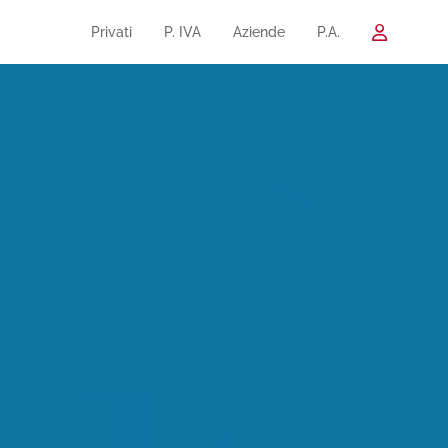
Privati
P. IVA
Aziende
P.A.