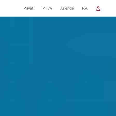
Privati
P. IVA
Aziende
P.A.