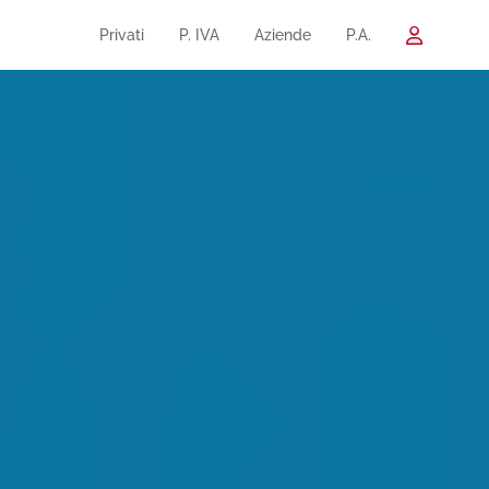
Privati
P. IVA
Aziende
P.A.