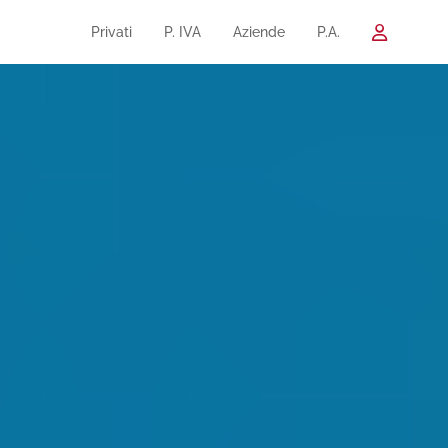
Privati
P. IVA
Aziende
P.A.