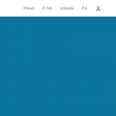
Privati
P. IVA
Aziende
P.A.