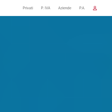
Privati
P. IVA
Aziende
P.A.