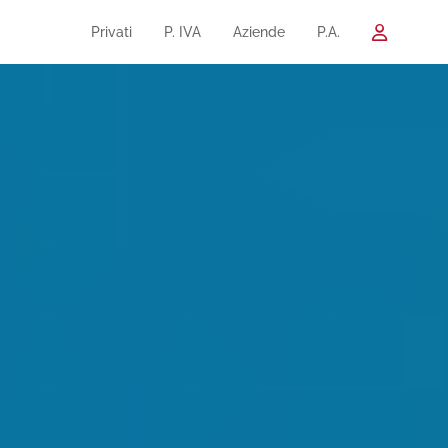
Privati
P. IVA
Aziende
P.A.