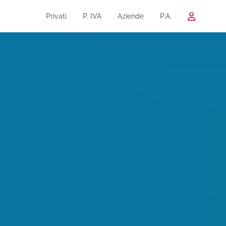
Privati
P. IVA
Aziende
P.A.