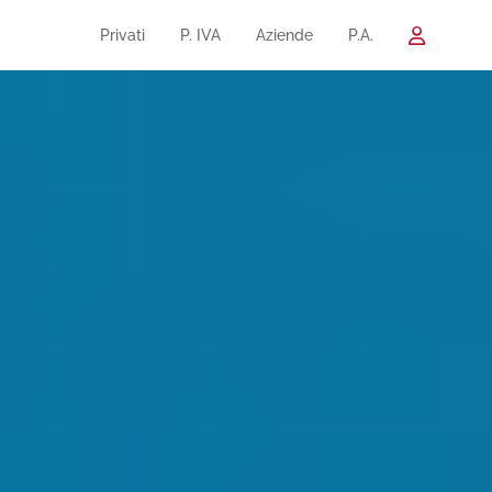
Privati
P. IVA
Aziende
P.A.