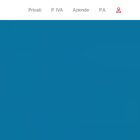
Privati
P. IVA
Aziende
P.A.