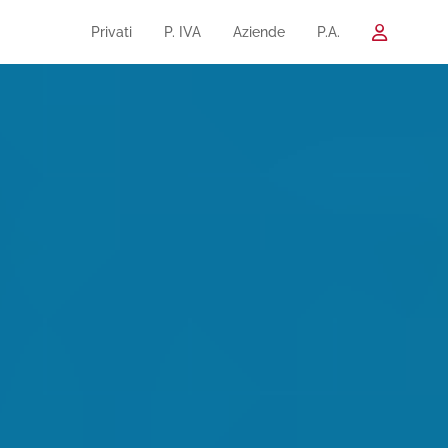
Privati
P. IVA
Aziende
P.A.