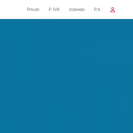
Privati
P. IVA
Aziende
P.A.