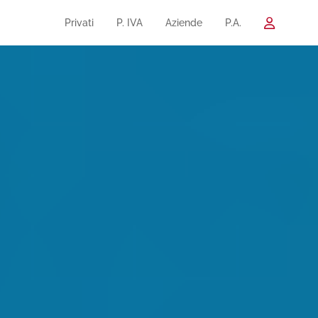
Privati
P. IVA
Aziende
P.A.