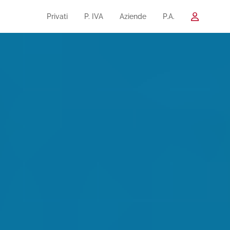
Privati
P. IVA
Aziende
P.A.