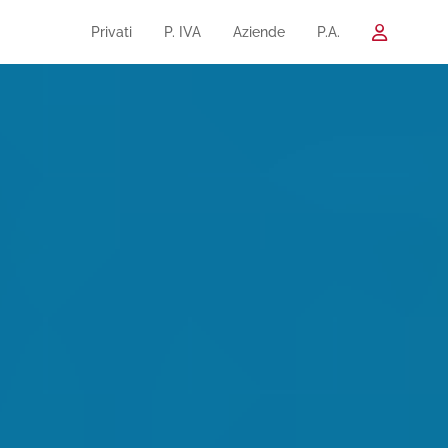
Privati
P. IVA
Aziende
P.A.