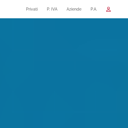
Privati
P. IVA
Aziende
P.A.