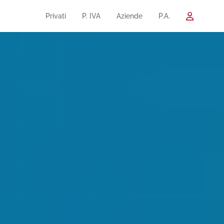
Privati
P. IVA
Aziende
P.A.