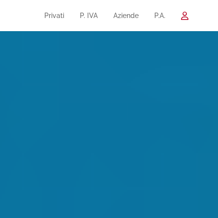
Privati
P. IVA
Aziende
P.A.