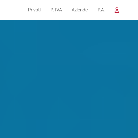
Privati
P. IVA
Aziende
P.A.