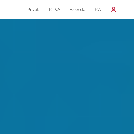
Privati
P. IVA
Aziende
P.A.