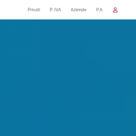
Privati
P. IVA
Aziende
P.A.