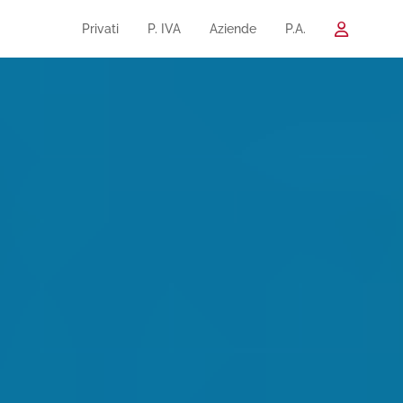
Privati
P. IVA
Aziende
P.A.