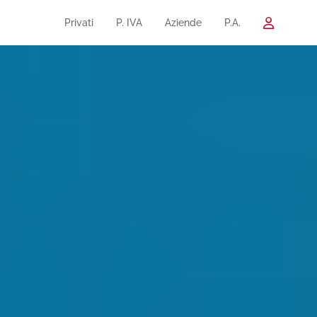
Privati
P. IVA
Aziende
P.A.