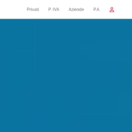
Privati
P. IVA
Aziende
P.A.