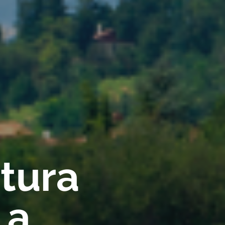
rtura
 a