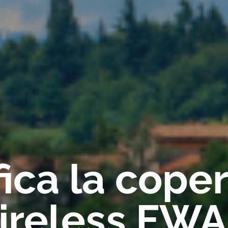
fica la cope
ireless FWA