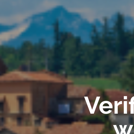
Veri
w