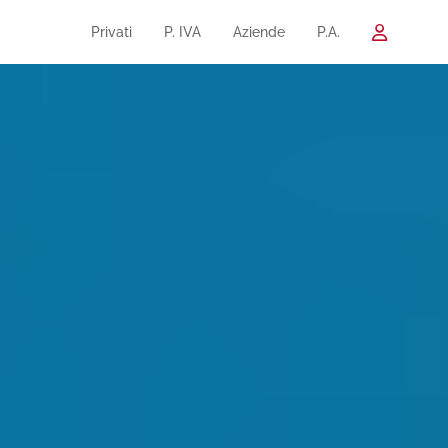
Privati
P. IVA
Aziende
P.A.