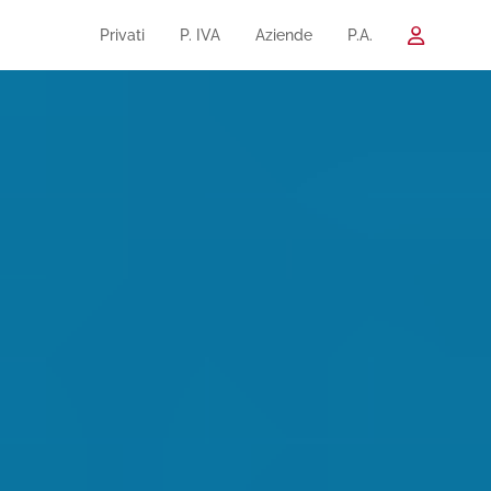
Privati
P. IVA
Aziende
P.A.