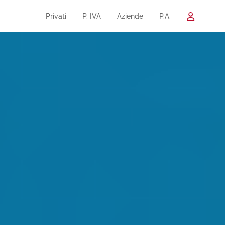
Privati
P. IVA
Aziende
P.A.