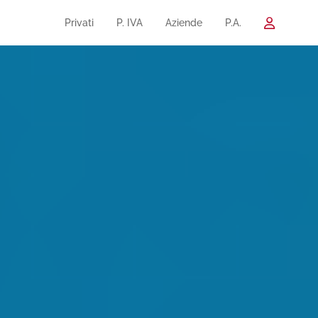
Privati
P. IVA
Aziende
P.A.