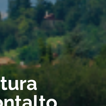
rtura
ntalto