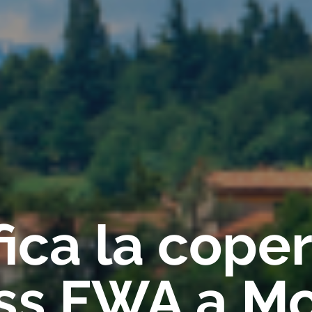
fica la cope
ss FWA a Mo