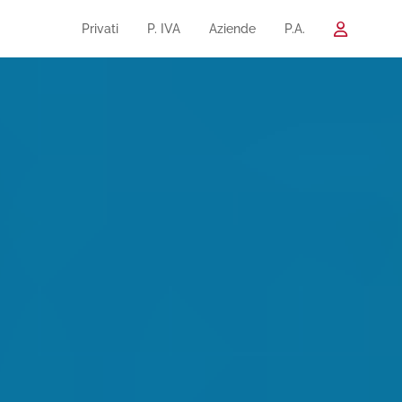
Privati
P. IVA
Aziende
P.A.