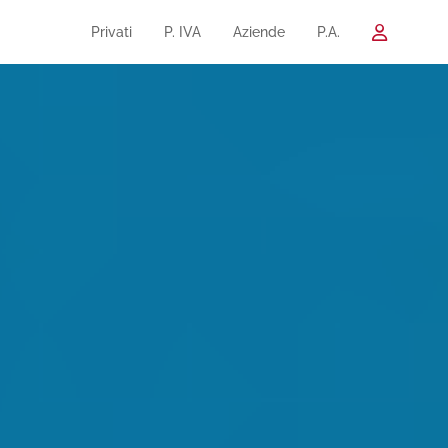
Privati
P. IVA
Aziende
P.A.